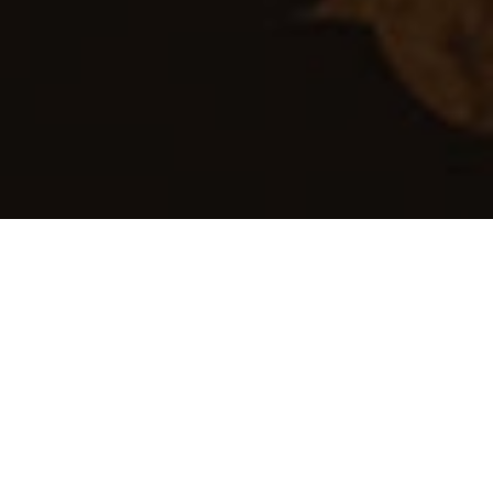
7th Most Legendary Restaurant in
the World (by Tasteatlas)