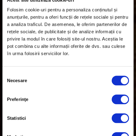
Acest site utilizează cookie-uri
Folosim cookie-uri pentru a personaliza conținutul și
anunțurile, pentru a oferi funcții de rețele sociale și pentru
a analiza traficul. De asemenea, le oferim partenerilor de
rețele sociale, de publicitate și de analize informații cu
Caru’ cu bere este sufletul
privire la modul în care folosiți site-ul nostru. Aceștia le
pot combina cu alte informații oferite de dvs. sau culese
Bucureștiului
în urma folosirii serviciilor lor.
La baza identității Caru’ cu bere se află o istorie de peste 140 de ani,
Selecția
sintetizată prin frații Mircea, dintre care fondatorul Nicolae Mircea,
Necesare
consimțământului
succesiunea sa și clădirea clasificată ca monument istoric.
Locul în care vă puteți înfrupta din cele mai gustoase bucate și puteți
savura o bere facută după o rețetă unică, originală încă din 1879 se
Preferinţe
află în București.
Statistici
MENIU
REZERVĂ O MASĂ
VEZI PROGRAM