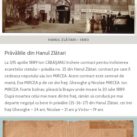
HANUL ZLĂTARI – 1880
Prăvăliile din Hanul Zlătari
La 3/15 aprilie 1889 Ion CĂBĂŞANU încheie contract pentru închirierea
ecaretelor statului – prăvălia no. 25 din Hanul Zlătari, contract pe care îl
cedeaza nepotului său Ion MIRCEA. Acest contract este semnat de
mamă, Eva MIRCEA şi de cei doi fraţi, Gheorghe şi Nicolae MIRCEA. Ion
MIRCEA, foarte bolnav, pleacă la Braşov unde moare la 20 iulie 1889.
După moartea celui mai mare dintre fraţi, rămân să conducă pe mai
departe negoţul cu bere în prăvăliie (25-26-27) din Hanul Zlătari, cei trei
fraţi Gheorghe – 24 ani, Nicolae – 21 ani şi Victor – 19 ani.