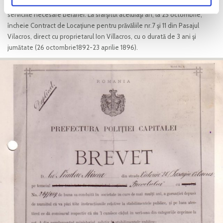
scaune de paie, fier şi lemn, tablouri, oglinzi, pahare, farfurii si toate
serviciile necesare berăriei. La sfârşitul aceluiaşi an, la 25 octombrie,
încheie Contract de Locaţiune pentru prăvăliile nr.7 şi 11 din Pasajul
Vilacros, direct cu proprietarul Ion Villacros, cu o durată de 3 ani şi
jumătate (26 octombrie1892-23 aprilie 1896).