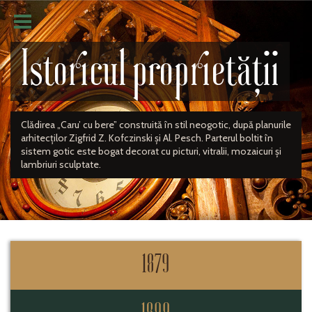
Istoricul proprietății
Clădirea „Caru’ cu bere” construită în stil neogotic, după planurile
arhitecților Zigfrid Z. Kofczinski și Al. Pesch. Parterul boltit în
sistem gotic este bogat decorat cu picturi, vitralii, mozaicuri și
lambriuri sculptate.
1879