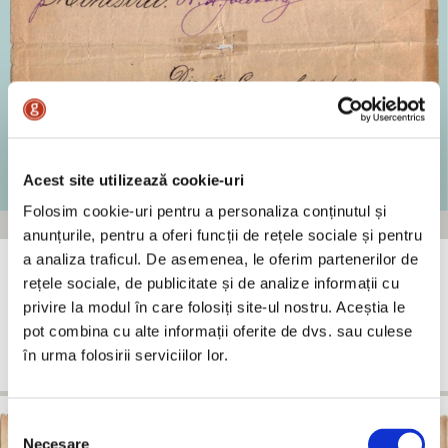
Acest site utilizează cookie-uri
Folosim cookie-uri pentru a personaliza conținutul și
CONTRACT ION MIRCEA – 1889
anunțurile, pentru a oferi funcții de rețele sociale și pentru
a analiza traficul. De asemenea, le oferim partenerilor de
La 1 aprilie 1892 comerciantului berar Nicolae MIRCEA (24 ani), i se
eliberează de către proprietarii şi mahalagii din comuna Bucureşti o
rețele sociale, de publicitate și de analize informații cu
Dovadă că le este lor personal cunoscut de 13 ani (1879) şi s-a bucurat
privire la modul în care folosiți site-ul nostru. Aceștia le
de o bună reputaţie şi onestitate în societate, spre a se servi de ea la
pot combina cu alte informații oferite de dvs. sau culese
cererea recunoaşterii calităţii de cetaţean român. Dovada este
în urma folosirii serviciilor lor.
contrasemnată de primarul Dimitrie ORBESCU.
Selecția
Necesare