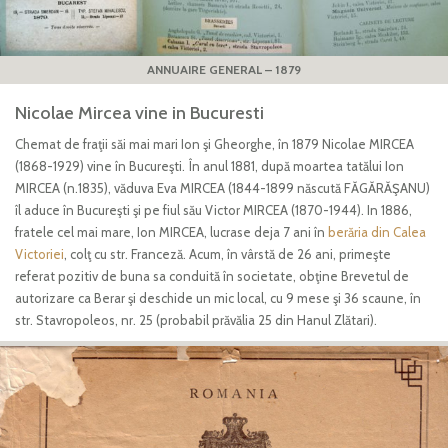
ANNUAIRE GENERAL – 1879
Nicolae Mircea vine in Bucuresti
Chemat de fraţii săi mai mari Ion şi Gheorghe, în 1879 Nicolae MIRCEA
(1868-1929) vine în Bucureşti. În anul 1881, după moartea tatălui Ion
MIRCEA (n.1835), văduva Eva MIRCEA (1844-1899 născută FĂGĂRĂŞANU)
îl aduce în Bucureşti şi pe fiul său Victor MIRCEA (1870-1944). In 1886,
fratele cel mai mare, Ion MIRCEA, lucrase deja 7 ani în
berăria din Calea
Victoriei
, colţ cu str. Franceză. Acum, în vârstă de 26 ani, primeşte
referat pozitiv de buna sa conduită în societate, obţine Brevetul de
autorizare ca Berar şi deschide un mic local, cu 9 mese şi 36 scaune, în
str. Stavropoleos, nr. 25 (probabil prăvălia 25 din Hanul Zlătari).