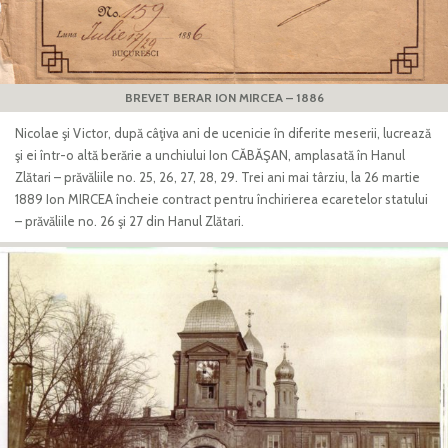
BREVET BERAR ION MIRCEA – 1886
Nicolae şi Victor, după câţiva ani de ucenicie în diferite meserii, lucrează
şi ei într-o altă berărie a unchiului Ion CĂBĂŞAN, amplasată în Hanul
Zlătari – prăvăliile no. 25, 26, 27, 28, 29. Trei ani mai târziu, la 26 martie
1889 Ion MIRCEA încheie contract pentru închirierea ecaretelor statului
– prăvăliile no. 26 şi 27 din Hanul Zlătari.