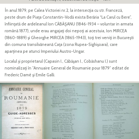
În anul 1879, pe Calea Victoriei nr.2, la intersecţia cu str. Franceză,
peste drum de Piaţa Constantin-Vodă exista Berăria “La Carul cu Bere”,
înfiinţată de ardeleanul Ion CĂBĂȘANU (1846-1934 – voluntar in armata
română 1877), unde erau angajaţi doi nepoţi ai acestuia, Ion MIRCEA
(1860-1889) şi Gheorghe MIRCEA (1865-1943), toţi trei veniţi in Bucureşti
din comuna transilvăneană Caţa (zona Rupea-Sighişoara), care
aparținea pe atunci Imperiului Austro-Ungar.
Localul și proprietarul (Capasin I., Căbăşan I., Cobăshanu I.) sunt
nominalizaţi în ”Annuaire General de Roumanie pour 1879” editat de
Frederic Damé şi Emile Galli.