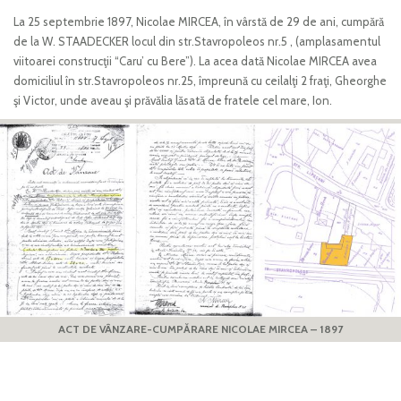
La 25 septembrie 1897, Nicolae MIRCEA, în vârstă de 29 de ani, cumpără
de la W. STAADECKER locul din str.Stavropoleos nr.5 , (amplasamentul
viitoarei construcţii “Caru’ cu Bere”). La acea dată Nicolae MIRCEA avea
domiciliul în str.Stavropoleos nr.25, împreună cu ceilalţi 2 fraţi, Gheorghe
şi Victor, unde aveau şi prăvălia lăsată de fratele cel mare, Ion.
ACT DE VÂNZARE-CUMPĂRARE NICOLAE MIRCEA – 1897