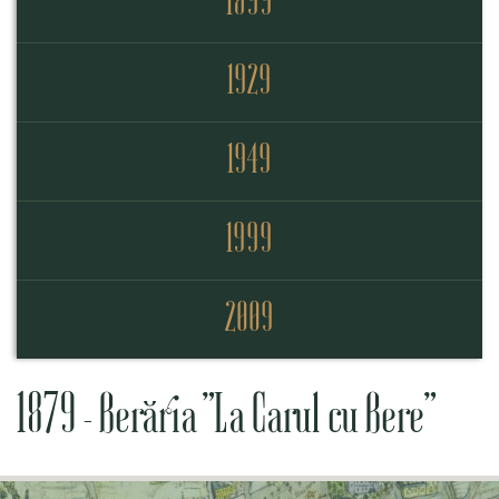
1899
1929
1949
1999
2009
1879 – Berăria ”La Carul cu Bere”