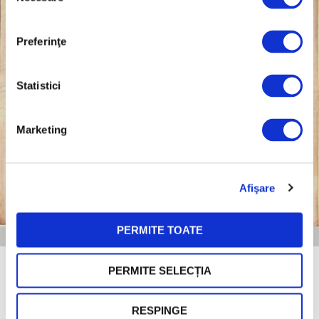
consimțământului
Preferinţe
Statistici
Marketing
Afişare
PERMITE TOATE
DOVADĂ RECUNOAȘTEREA CALITĂȚII – NICOLAE MIRCEA – 1892
Nicolae MIRCEA încheie la 31 mai 1892 un Contract pentru prăvaliile nr.7
PERMITE SELECȚIA
şi 9 “şi pivniţa” din Galeria Vilacros – Pasagiul Bancei Nationale (recent
construit 1891, arh.F.D.Xenopol). Nicolae primeşte prăvaliile nr.7 şi 9– ca
berărie, cu toate obiectele ce se găsesc: mese de marmură, fier şi lemn,
RESPINGE