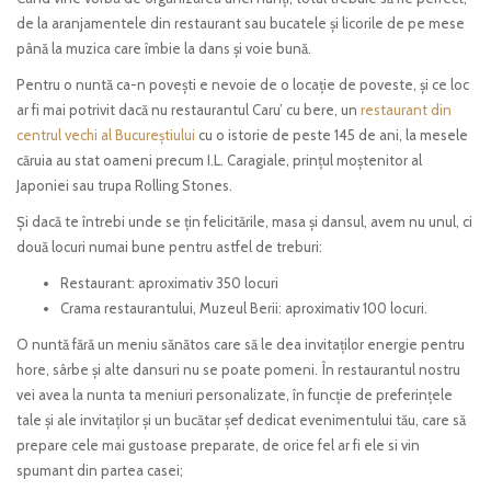
de la aranjamentele din restaurant sau bucatele și licorile de pe mese
până la muzica care îmbie la dans și voie bună.
Pentru o nuntă ca-n povești e nevoie de o locație de poveste, și ce loc
ar fi mai potrivit dacă nu restaurantul Caru’ cu bere, un
restaurant din
centrul vechi al Bucureștiului
cu o istorie de peste 145 de ani, la mesele
căruia au stat oameni precum I.L. Caragiale, prințul moștenitor al
Japoniei sau trupa Rolling Stones.
Și dacă te întrebi unde se țin felicitările, masa și dansul, avem nu unul, ci
două locuri numai bune pentru astfel de treburi:
Restaurant: aproximativ 350 locuri
Crama restaurantului, Muzeul Berii: aproximativ 100 locuri.
O nuntă fără un meniu sănătos care să le dea invitaților energie pentru
hore, sârbe și alte dansuri nu se poate pomeni. În restaurantul nostru
vei avea la nunta ta meniuri personalizate, în funcție de preferințele
tale și ale invitaților și un bucătar șef dedicat evenimentului tău, care să
prepare cele mai gustoase preparate, de orice fel ar fi ele si vin
spumant din partea casei;