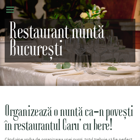
Restaurant nuntă
București
Organizează o nuntă ca-n povești
în restaurantul Caru’ cu bere!
Când vine vorba de organizarea unei nunți, totul trebuie să fie perfect,