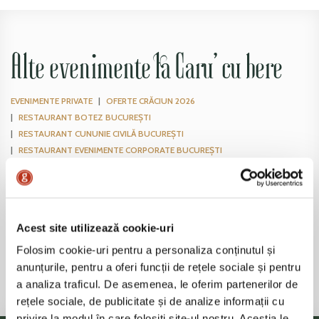
Alte evenimente la Caru’ cu bere
EVENIMENTE PRIVATE
OFERTE CRĂCIUN 2026
RESTAURANT BOTEZ BUCUREȘTI
RESTAURANT CUNUNIE CIVILĂ BUCUREȘTI
RESTAURANT EVENIMENTE CORPORATE BUCUREȘTI
RESTAURANT MAJORAT ȘI ANIVERSĂRI BUCUREȘTI
RESTAURANT NUNTĂ BUCUREȘTI
REVELION
SUMMER MOMENTS
Nunţi, botezuri, cumetrii, chefuri, însufleţite de muzici vechi sau noi,
dănţuitori de pe la noi şi de peste mări şi ţări! Un loc mai vesel şi mai plin
Acest site utilizează cookie-uri
de viaţă nici că vei mai găsi! Intr-un cuvânt, de fiecare dată când ai prilej
Folosim cookie-uri pentru a personaliza conținutul și
de veselie şi petrecere nu zăbovi, pofteşte la Caru’ cu bere!
anunțurile, pentru a oferi funcții de rețele sociale și pentru
a analiza traficul. De asemenea, le oferim partenerilor de
rețele sociale, de publicitate și de analize informații cu
privire la modul în care folosiți site-ul nostru. Aceștia le