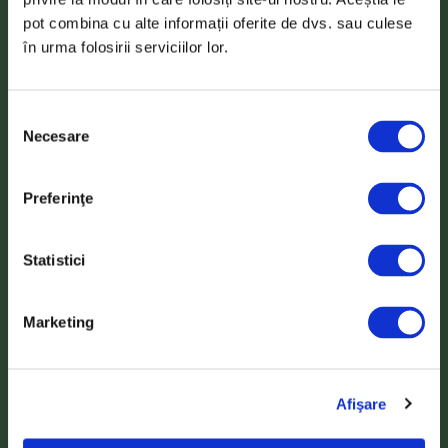
pot combina cu alte informații oferite de dvs. sau culese
în urma folosirii serviciilor lor.
Din peste
14000
impresii
,
80%
au apreciat
Caru’ cu bere
Selecția
Necesare
consimțământului
Contact/Harta
Tur Virtual Restaurant
Rezervări
Preferinţe
Termeni și condiții
Consimțământ cookie-uri
Statistici
Restaurant Bucuresti
Mancare Traditionala
Marketing
Organizare Evenimente
Politici de confidențialitate
Politica cookie-uri
Politica de funcționalitate
Afişare