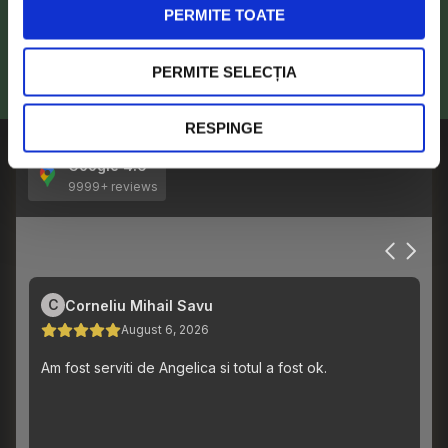
Cariere
PERMITE TOATE
Opinii sau sugestii:
0219955
PERMITE SELECȚIA
office@citygrill.ro
RESPINGE