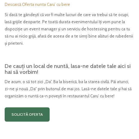
Descarcă Oferta nunta Caru’ cu bere
Si dacă te gândești că vor fi multe lucruri de care va trebui să te ocupi,
lasă grijile deoparte. Pe toată durata evenimentului îți vom pune la
dispoziție un event manager și un serviciu de hostessing pentru ca tu
să nu ai nicio grijă, afară de aceea de a te simți bine alături de rubedenii
și prieteni.
De cauți un local de nuntă, lasa-ne datele tale aici si
hai să vorbim!
De acum, o să tot zici „Da”. Ba la biserică, ba la starea civilă. Păi atunci,
zi-ne și nouă „Da” prin butonul de mai jos. Lasă-ne datele tale și hai să
organizăm o nuntă ca-n povești în restaurantul Caru’ cu bere!
SOLICITĂ OFERTA