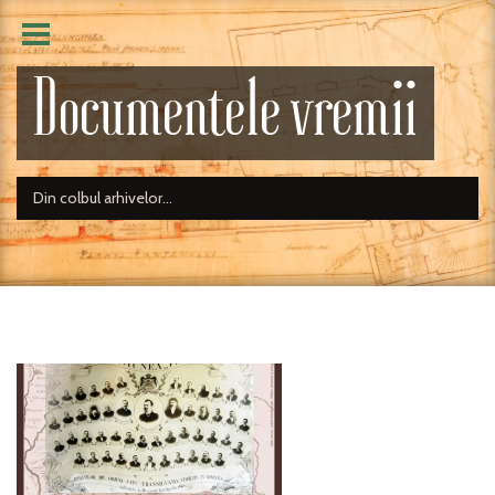
Documentele vremii
Din colbul arhivelor...