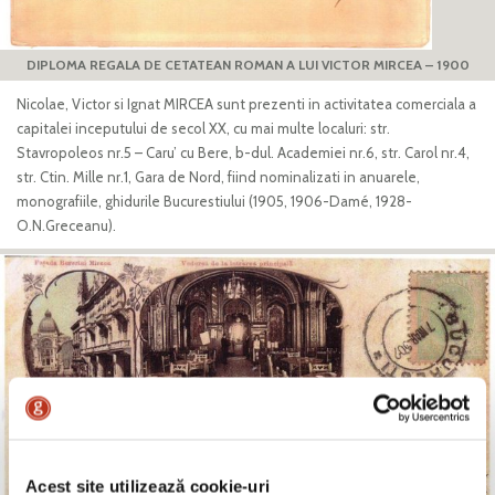
DIPLOMA REGALA DE CETATEAN ROMAN A LUI VICTOR MIRCEA – 1900
Nicolae, Victor si Ignat MIRCEA sunt prezenti in activitatea comerciala a
capitalei inceputului de secol XX, cu mai multe localuri: str.
Stavropoleos nr.5 – Caru’ cu Bere, b-dul. Academiei nr.6, str. Carol nr.4,
str. Ctin. Mille nr.1, Gara de Nord, fiind nominalizati in anuarele,
monografiile, ghidurile Bucurestiului (1905, 1906-Damé, 1928-
O.N.Greceanu).
Acest site utilizează cookie-uri