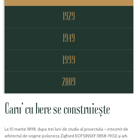
1929
1949
1999
2009
Caru’ cu bere se construiește
La 10 martie 1898, dupa trei luni de studiu al proiectului – intocmit de
arhitectul de origine poloneza Zigfried KOFSINSKY (1858-1932) şi arh.