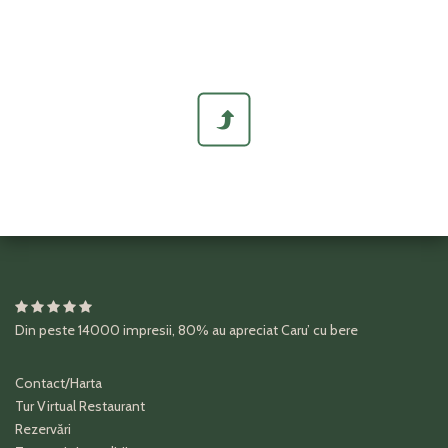
Din peste
14000
impresii
,
80%
au apreciat
Caru’ cu bere
Contact/Harta
Tur Virtual Restaurant
Rezervări