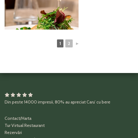
1
2
►
Din peste
14000
impresii
,
80%
au apreciat
Caru’ cu bere
Contact/Harta
Tur Virtual Restaurant
Rezervări