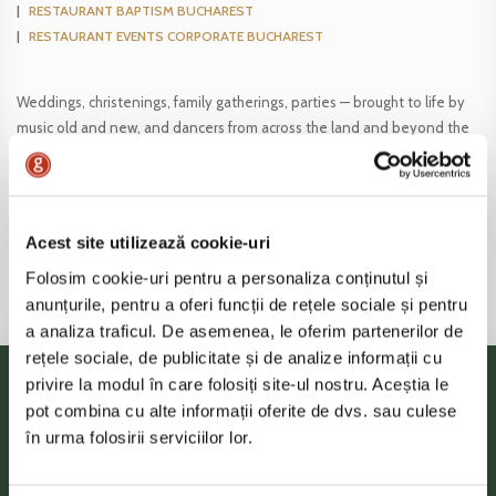
RESTAURANT BAPTISM BUCHAREST
RESTAURANT EVENTS CORPORATE BUCHAREST
Weddings, christenings, family gatherings, parties — brought to life by
music old and new, and dancers from across the land and beyond the
seas!
You won’t find a place more joyful and full of life!
Tradition says that ever since the famous Moș Ghiță himself welcomed
guests with his iconic lantern, those who stepped through our doors
Acest site utilizează cookie-uri
hardly wanted to leave.
Folosim cookie-uri pentru a personaliza conținutul și
anunțurile, pentru a oferi funcții de rețele sociale și pentru
a analiza traficul. De asemenea, le oferim partenerilor de
rețele sociale, de publicitate și de analize informații cu
privire la modul în care folosiți site-ul nostru. Aceștia le
pot combina cu alte informații oferite de dvs. sau culese
în urma folosirii serviciilor lor.
Out of
12490
reviews
,
80%
of our visitors appreciated
Caru’ cu bere