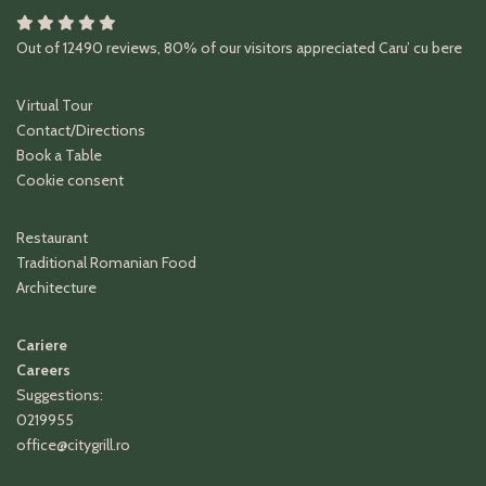
Out of
12490
reviews
,
80%
of our visitors appreciated
Caru’ cu bere
Virtual Tour
Contact/Directions
Book a Table
Cookie consent
Restaurant
Traditional Romanian Food
Architecture
Cariere
Careers
Suggestions:
0219955
office@citygrill.ro